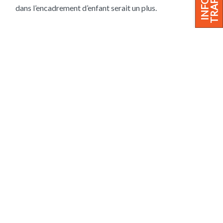
TRAFIC
INFOS
dans l’encadrement d’enfant serait un plus.
Comment postuler ?
Remplissez le formulaire de candidature en ligne avec
Infos trafic
votre CV et lettre de motivation
POSTULEZ EN LIGNE
Trafic normal sur toutes les lignes
TOUTES LES ÉQUIPES VOUS SOUHAITENT UN
BON VOYAGE!
Retrouvez vos horaires
et vos titres de