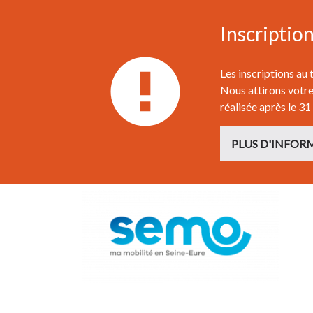
Inscriptio
Les inscriptions au
Nous attirons votre 
réalisée après le 31
PLUS D'INFOR