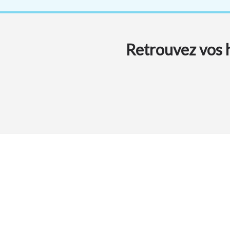
Retrouvez vos h
Agence semo & la Maison du Vélo
2 A/B boulevard de Crosne
27400 Louviers
Du lundi au samedi de 09h à 19h