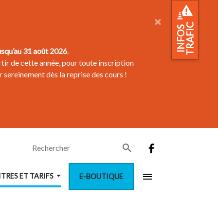
×
TRAFIC
INFOS
usqu’au 31 août 2026
.
tir de cette année, pour toute inscription
r sereinement dès la reprise des cours !
Rechercher
ITRES ET TARIFS
E-BOUTIQUE