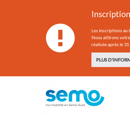
Inscriptio
Les inscriptions au
Nous attirons votre 
réalisée après le 31
PLUS D'INFOR