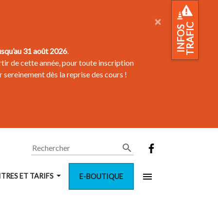
×
TRAFIC
INFOS
usqu’au 31 août 2026
.
tir de cette année, pour toute inscription
r sereinement dès la reprise des cours !
Rechercher
ITRES ET TARIFS
E-BOUTIQUE