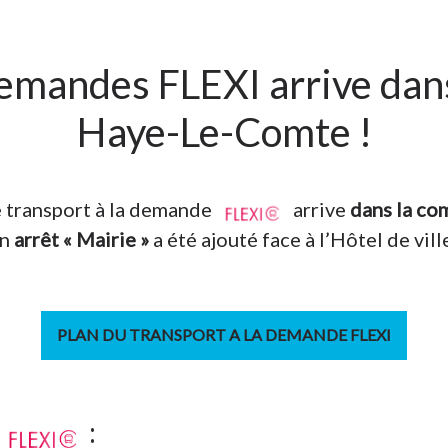
Demandes FLEXI arrive da
Haye-Le-Comte !
le transport à la demande
arrive
dans la c
n
arrêt « Mairie »
a été ajouté face à l’Hôtel de ville
PLAN DU TRANSPORT A LA DEMANDE FLEXI
: