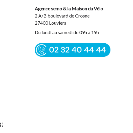
Agence semo & la Maison du Vélo
2 A/B boulevard de Crosne
27400 Louviers
Du lundi au samedi de 09h à 19h
02 32 40 44 44
{
}