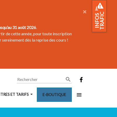
×
TRAFIC
INFOS
usqu’au 31 août 2026
.
tir de cette année, pour toute inscription
r sereinement dès la reprise des cours !
Rechercher
ITRES ET TARIFS
E-BOUTIQUE