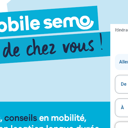
Itinéra
De
À