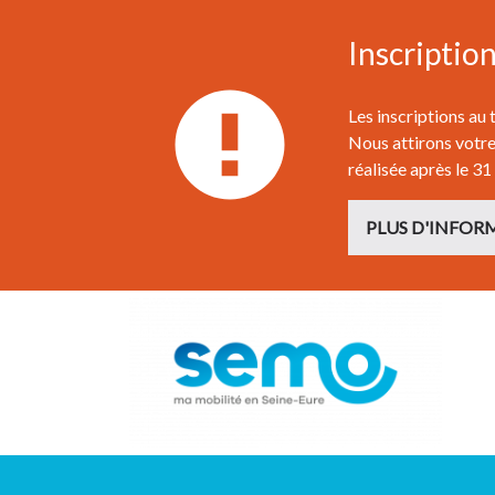
Inscriptio
Les inscriptions au
Nous attirons votre 
réalisée après le 31
PLUS D'INFOR