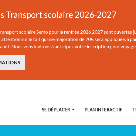
ns Transport scolaire 2026-2027
 transport scolaire Semo pour la rentrée 2026 2027 sont ouvertes
j
attention sur le fait qu’une majoration de 20€ sera appliquée, à par
 août. Nous vous invitons à anticipez votre inscription pour voyage
MATIONS
SE DÉPLACER
PLAN INTERACTIF
T